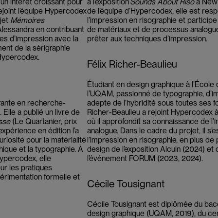
un intérêt croissant pour
à l’exposition
Sounds About Riso
à New 
rejoint l’équipe Hypercodex
de l’équipe d’Hypercodex, elle est res
ojet
Mémoires
l’impression en risographie et participe 
lessandra en contribuant
de matériaux et de processus analogu
es d’impression avec la
prêter aux techniques d’impression.
ent de la sérigraphie
 Hypercodex.
Félix Richer-Beaulieu
Étudiant en design graphique à l’École
l’UQAM, passionné de typographie, d’i
rante en recherche-
adepte de l’hybridité sous toutes ses f
 Elle a publié un livre de
Richer-Beaulieu a rejoint Hypercodex à
sse
(Le Quartanier, prix
où il approfondit sa connaissance de l’
xpérience en édition l’a
analogue. Dans le cadre du projet, il s
iosité pour la matérialité
l’impression en risographie, en plus de 
hique et la typographie. À
design de l’exposition Alcuin (2024) et 
Hypercodex, elle
l’événement FORUM (2023, 2024).
ur les pratiques
périmentation formelle et
Cécile Tousignant
Cécile Tousignant est diplômée du bac
design graphique (UQAM, 2019), du cert