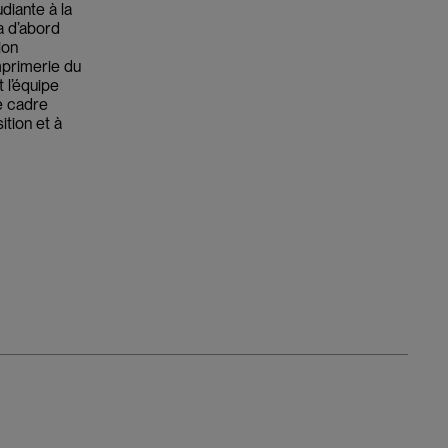
diante à la
a d’abord
ion
mprimerie du
 l’équipe
e cadre
ition et à