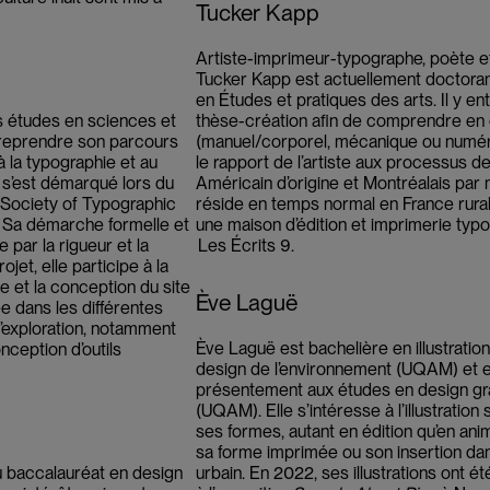
Tucker Kapp
Artiste-imprimeur-typographe, poète e
Tucker Kapp est actuellement doctora
en Études et pratiques des arts. Il y e
s études en sciences et
thèse-création afin de comprendre en qu
treprendre son parcours
(manuel/corporel, mécanique ou numér
à la typographie et au
le rapport de l’artiste aux processus de
l s’est démarqué lors du
Américain d’origine et Montréalais par 
l Society of Typographic
réside en temps normal en France rurale
 Sa démarche formelle et
une maison d’édition et imprimerie typ
 par la rigueur et la
Les Écrits 9
.
ojet, elle participe à la
lle et la conception du site
Ève Laguë
ée dans les différentes
’exploration, notamment
Ève Laguë est bachelière en illustratio
ception d’outils
design de l’environnement (UQAM) et 
présentement aux études en design gr
(UQAM). Elle s’intéresse à l’illustration
ses formes, autant en édition qu’en ani
sa forme imprimée ou son insertion da
u baccalauréat en design
urbain. En 2022, ses illustrations ont 