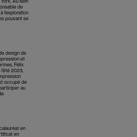
York. Au sein
ponsable de
à l’exploration
es pouvant se
 de design de
mpression et
ormes, Félix
 l’été 2023,
impression
’est occupé de
participer au
de
calauréat en
ificat en