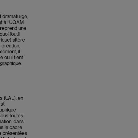
t dramaturge,
nt à l’UQAM
ntreprend une
oi l’outil
ique) altère
 création.
moment, il
 où il tient
ographique,
ns (UAL), en
est
aphique
 sous toutes
mation, dans
ns le cadre
été présentées