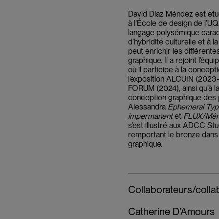
David Díaz Méndez est étu
à l’École de design de l’UQ
langage polysémique carac
d’hybridité culturelle et à l
peut enrichir les différent
graphique. Il a rejoint l’é
où il participe à la concepti
l’exposition ALCUIN (2023-
FORUM (2024), ainsi qu’à la
conception graphique des 
Alessandra
Ephemeral Typo
impermanent
et
FLUX/Mém
s’est illustré aux ADCC S
remportant le bronze dans 
graphique.
Collaborateurs/colla
Catherine D’Amours