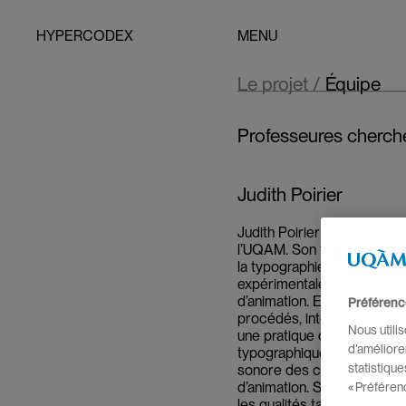
H
Y
P
E
R
C
O
D
E
X
MENU
Le projet /
Équipe
Professeures cherch
Judith Poirier
Judith Poirier est professe
l’UQAM. Son travail se con
la typographie, dans une 
expérimentale, alternant les
d’animation. Elle s’intéress
Préférenc
procédés, intégrant des sav
Nous utili
une pratique contemporaine
d’améliore
typographique, elle explore
statistiqu
sonore des caractères dan
d’animation. Son travail en
« Préféren
les qualités tactiles, la mat