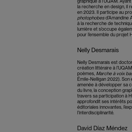
graphique à l’UQAM. Ayant 
la recherche en design, il 
en 2023. Il participe au pr
photophobes
d’Amandine A
à la recherche de techniqu
lumière et s’occupe égalem
pour l’ensemble du projet
Nelly Desmarais
Nelly Desmarais est docto
création littéraire à l’UQAM.
poèmes,
Marche à voix ba
Émile-Nelligan 2022). Son e
amenée à développer sa cur
du livre, la conception grap
travers sa participation à 
approfondit ses intérêts po
éditoriales innovantes, l’ex
l’interdisciplinarité.
David Díaz Méndez