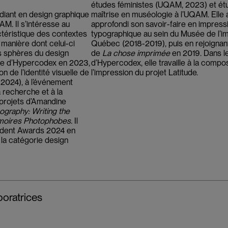
études féministes (UQAM, 2023) et étu
diant en design graphique
maîtrise en muséologie à l’UQAM. Elle 
AM. Il s’intéresse au
approfondi son savoir-faire en impress
téristique des contextes
typographique au sein du Musée de l’i
a manière dont celui-ci
Québec (2018-2019), puis en rejoignant
es sphères du design
de
La chose imprimée
en 2019. Dans l
quipe d’Hypercodex en 2023,
d’Hypercodex, elle travaille à la compos
on de l’identité visuelle de
l’impression du projet Latitude.
2024), à l’événement
 recherche et à la
projets d’Amandine
graphy: Writing the
oires Photophobes.
Il
tudent Awards 2024 en
la catégorie design
boratrices